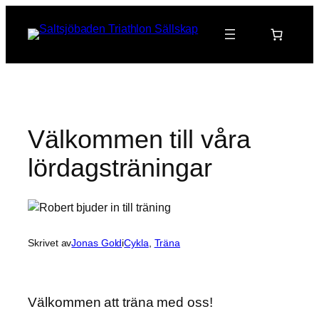
Hoppa
till
innehåll
Välkommen till våra
lördagsträningar
Skrivet av
Jonas Gold
i
Cykla
, 
Träna
Välkommen att träna med oss!