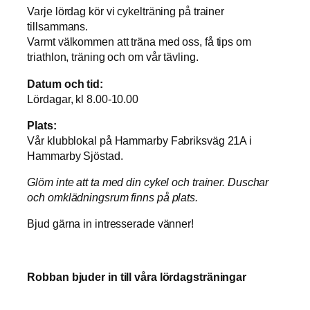
Varje lördag kör vi cykelträning på trainer
tillsammans.
Varmt välkommen att träna med oss, få tips om
triathlon, träning och om vår tävling.
Datum och tid:
Lördagar, kl 8.00-10.00
Plats:
Vår klubblokal på Hammarby Fabriksväg 21A i
Nödvändiga
Hammarby Sjöstad.
Dessa kakor
går inte att
Glöm inte att ta med din cykel och trainer. Duschar
välja bort. De
och omklädningsrum finns på plats.
behövs för
att hemsidan
Bjud gärna in intresserade vänner!
över huvud
taget ska
fungera.
Robban bjuder in till våra lördagsträningar
Statistik