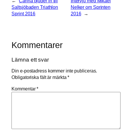
←
Carina bjuder in till
Intervju med Mikael
här kakorna
kommer
Saltsjöbaden Triathlon
Nelker om Sprinten
viss
Sprint 2016
2016
→
funktionalitet
att försvinna
från
hemsidan.
Kommentarer
Marknadsföring
Lämna ett svar
Genom att dela
med dig av dina
Din e-postadress kommer inte publiceras.
intressen och
Obligatoriska fält är märkta
*
ditt beteende när
du surfar ökar
Kommentar
*
du chansen att
få se personligt
anpassat
innehåll och
erbjudanden.