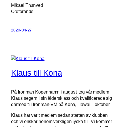
För att vi
Mikael Thunved
ska kunna
Ordförande
förbättra
hemsidans
funktionalitet
och
2020-04-27
uppbyggnad,
baserat på
hur
hemsidan
används.
Klaus till Kona
Upplevelse
För att vår
hemsida
ska
På Ironman Köpenhamn i augusti tog vår medlem
prestera så
Klaus segern i sin åldersklass och kvalificerade sig
bra som
därmed till Ironman-VM på Kona, Hawaii i oktober.
möjligt
under ditt
Klaus har varit medlem sedan starten av klubben
besök. Om
och vi önskar honom verkligen lycka till. Vi kommer
du nekar de