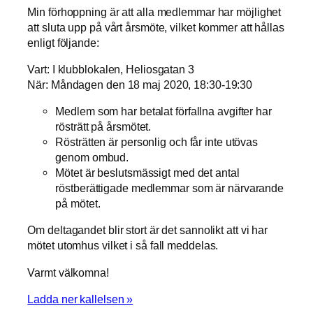
Min förhoppning är att alla medlemmar har möjlighet
att sluta upp på vårt årsmöte, vilket kommer att hållas
enligt följande:
Vart: I klubblokalen, Heliosgatan 3
När: Måndagen den 18 maj 2020, 18:30-19:30
Medlem som har betalat förfallna avgifter har
rösträtt på årsmötet.
Rösträtten är personlig och får inte utövas
Nödvändiga
genom ombud.
Dessa kakor
Mötet är beslutsmässigt med det antal
går inte att
röstberättigade medlemmar som är närvarande
välja bort. De
behövs för
på mötet.
att hemsidan
över huvud
Om deltagandet blir stort är det sannolikt att vi har
taget ska
mötet utomhus vilket i så fall meddelas.
fungera.
Varmt välkomna!
Ladda ner kallelsen »
Statistik