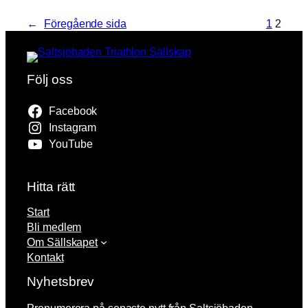
←
Föregående sida
1
2
Följ oss
Facebook
Instagram
YouTube
Hitta rätt
Start
Bli medlem
Om Sällskapet
Kontakt
Nyhetsbrev
Prenumerera på senaste nytt från Saltsjöbaden