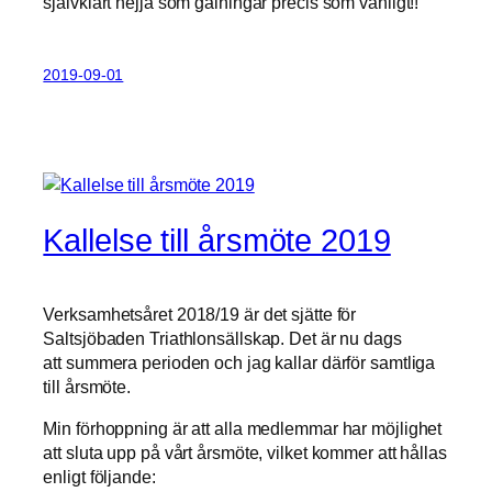
självklart hejja som galningar precis som vanligt!!
här kakorna
kommer
viss
funktionalitet
2019-09-01
att försvinna
från
hemsidan.
Marknadsföring
Genom att dela
Kallelse till årsmöte 2019
med dig av dina
intressen och
ditt beteende när
du surfar ökar
Verksamhetsåret 2018/19 är det sjätte för
du chansen att
Saltsjöbaden Triathlonsällskap. Det är nu dags
få se personligt
att summera perioden och jag kallar därför samtliga
anpassat
till årsmöte.
innehåll och
erbjudanden.
Min förhoppning är att alla medlemmar har möjlighet
att sluta upp på vårt årsmöte, vilket kommer att hållas
enligt följande: