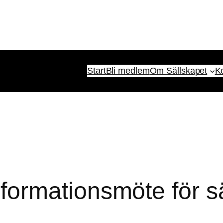
Start
Bli medlem
Om Sällskapet
K
formationsmöte för 