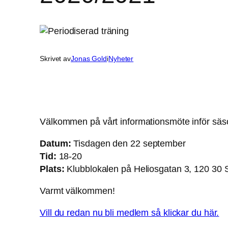
Skrivet av
Jonas Gold
i
Nyheter
Välkommen på vårt informationsmöte inför sä
Nödvändiga
Datum:
Tisdagen den 22 september
Dessa kakor
Tid:
18-20
går inte att
Plats:
Klubblokalen på Heliosgatan 3, 120 30 
välja bort. De
behövs för att
Varmt välkommen!
hemsidan
över huvud
Vill du redan nu bli medlem så klickar du här.
taget ska
fungera.