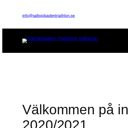
Hoppa
till
info@saltsjobadentriathlon.se
innehåll
Välkommen på in
2020/2021