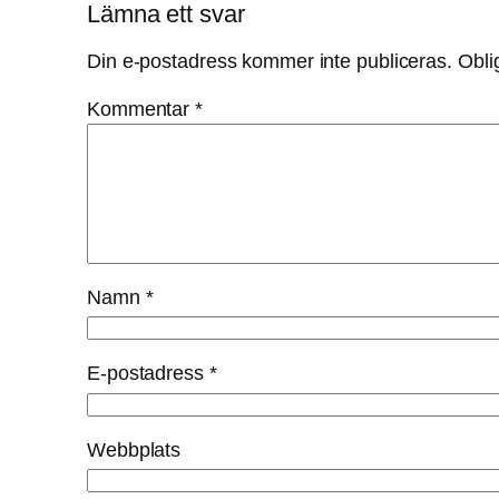
så bra som
Lämna ett svar
möjligt
under ditt
Din e-postadress kommer inte publiceras.
Obli
besök. Om
du nekar de
Kommentar
*
här kakorna
kommer viss
funktionalitet
att försvinna
från
hemsidan.
Namn
*
Marknadsföring
Genom att dela
med dig av dina
E-postadress
*
intressen och ditt
beteende när du
surfar ökar du
Webbplats
chansen att få se
personligt