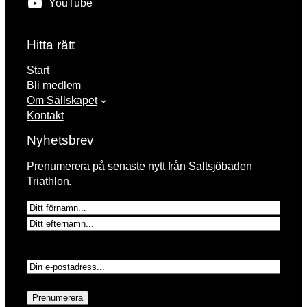
YouTube
Hitta rätt
Start
Bli medlem
Om Sällskapet
Kontakt
Nyhetsbrev
Prenumerera på senaste nytt från Saltsjöbaden
Triathlon.
N
a
F
m
ö
E
n
r
f
E
n
t
-
a
e
p
m
r
Prenumerera