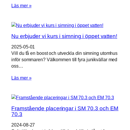
Läs mer »
Nu erbjuder vi kurs i simning i öppet vatten!
2025-05-01
Vill du få en boost och utveckla din simning utomhus
inför sommaren? Välkommen till fyra junikvällar med
Nödvändiga
oss…
Dessa kakor
går inte att
Läs mer »
välja bort. De
behövs för
att hemsidan
över huvud
taget ska
fungera.
Framstående placeringar i SM 70.3 och EM
70.3
2024-08-27
Statistik