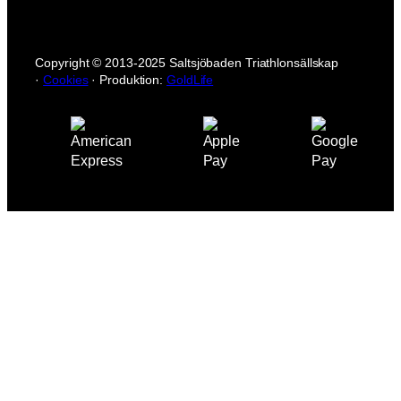
o
n
n
s
a
t
m
Copyright © 2013-2025 Saltsjöbaden Triathlonsällskap
n
·
Cookies
· Produktion:
GoldLife