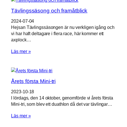
här kakorna
kommer
Tävlingssäsong och framåtblick
viss
funktionalitet
2024-07-04
att försvinna
Hejsan Tävlingssäsongen är nu verkligen igång och
från
vi har haft deltagare i flera race, här kommer ett
hemsidan.
axplock…
Läs mer »
Marknadsföring
Genom att dela
med dig av dina
intressen och
ditt beteende när
du surfar ökar
Årets första Mini-tri
du chansen att
få se personligt
2023-10-18
anpassat
I lördags, den 14 oktober, genomförde vi årets första
innehåll och
Mini-tri, som blev ett duathlon då det var tävlingar…
erbjudanden.
Läs mer »