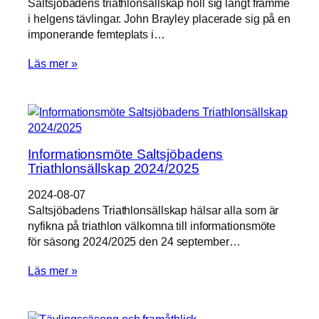
Saltsjöbadens triathlonsällskap höll sig långt framme
För att vi
ska kunna
i helgens tävlingar. John Brayley placerade sig på en
förbättra
imponerande femteplats i…
hemsidans
funktionalitet
Läs mer »
och
uppbyggnad,
baserat på
hur
hemsidan
används.
Informationsmöte Saltsjöbadens
Triathlonsällskap 2024/2025
Upplevelse
2024-08-07
För att vår
Saltsjöbadens Triathlonsällskap hälsar alla som är
hemsida
nyfikna på triathlon välkomna till informationsmöte
ska
för säsong 2024/2025 den 24 september…
prestera så
bra som
möjligt
Läs mer »
under ditt
besök. Om
du nekar de